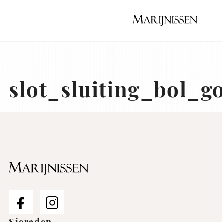
Naar
hoofdinhoud
Home
slot_sluiting_bol_