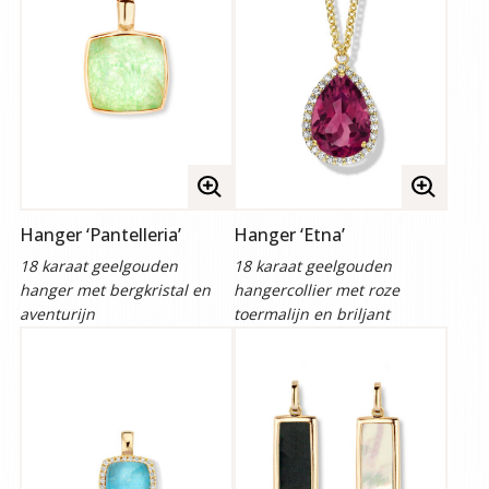
Volledige
Volledige
afbeelding
afbeelding
Hanger ‘Pantelleria’
Hanger ‘Etna’
bekijken
bekijken
18 karaat geelgouden
18 karaat geelgouden
hanger met bergkristal en
hangercollier met roze
aventurijn
toermalijn en briljant