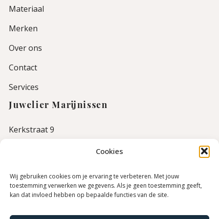
Materiaal
Merken
Over ons
Contact
Services
Juwelier Marijnissen
Kerkstraat 9
5341 BK Oss
Cookies
0412-622075
info@juwelier-marijnissen.nl
Wij gebruiken cookies om je ervaring te verbeteren. Met jouw
Geopend van dinsdag t/m vrijdag van 10:00 tot 17:30
toestemming verwerken we gegevens. Als je geen toestemming geeft,
kan dat invloed hebben op bepaalde functies van de site.
uur en op zaterdag van 10:00 tot 17:00 uur.