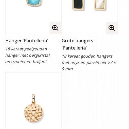
Volledige
Volledige
afbeelding
afbeelding
Hanger ‘Pantelleria’
Grote hangers
bekijken
bekijken
‘Pantelleria’
18 karaat geelgouden
hanger met bergkristal,
18 karaat gouden hangers
amazoniet en briljant
met onyx en parelmoer 27 x
9 mm