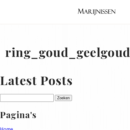
Naar
hoofdinhoud
Home
ring_goud_geelgoud
Latest Posts
Zoeken
naar:
Pagina's
Home