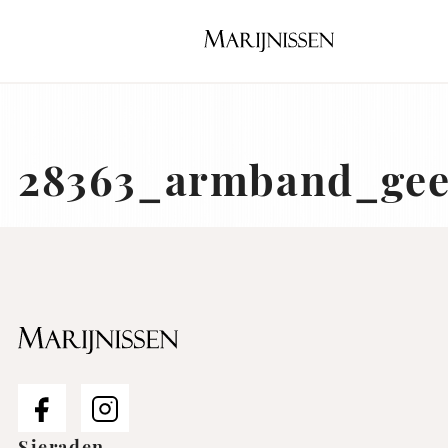
Naar
hoofdinhoud
Home
28363_armband_gee