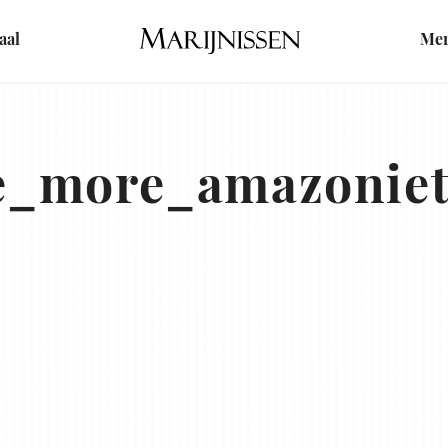
Home
aal
Me
_more_amazoniet_