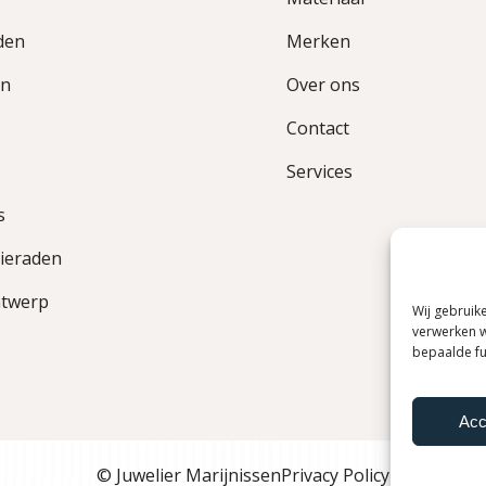
den
Merken
en
Over ons
Contact
Services
s
ieraden
ntwerp
Wij gebruik
verwerken w
bepaalde fun
Acc
© Juwelier Marijnissen
Privacy Policy