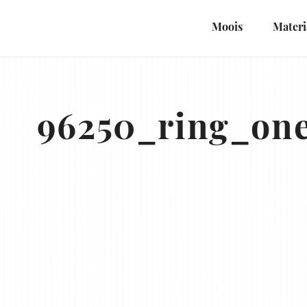
Naar
hoofdinhoud
Moois
Materi
96250_ring_one