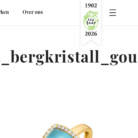
rken
Over ons
Menu
bergkristall_goud