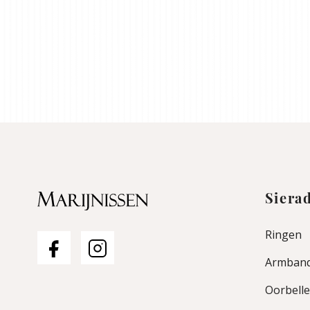
Siera
Ringen
Armban
Oorbell