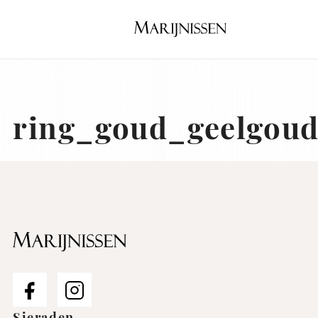
Naar
hoofdinhoud
Home
ring_goud_geelgoud